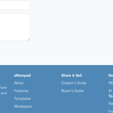
aNotepad
Share & Sell
De
About
Creator's Guide
RE
share
Features
Buyer's Guide
AI
, and
To
Templates
Re
Workspace
Fr