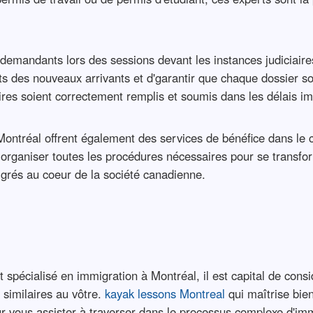
 demandants lors des sessions devant les instances judiciai
s des nouveaux arrivants et d'garantir que chaque dossier soit
es soient correctement remplis et soumis dans les délais im
à Montréal offrent également des services de bénéfice dans le ca
à organiser toutes les procédures nécessaires pour se transf
migrés au coeur de la société canadienne.
pécialisé en immigration à Montréal, il est capital de consid
 similaires au vôtre.
kayak lessons Montreal
qui maîtrise bien
r vous assister à traverser dans le processus complexe d'im