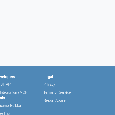
velopers
Legal
ST API
Privacy
 Integration (MCP)
Terms of Service
ols
Report Abuse
sume Builder
ee Fax