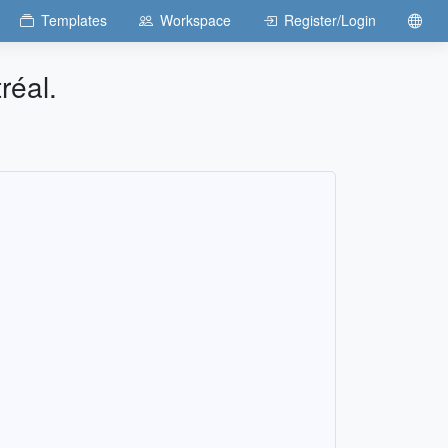
Templates
Workspace
Register/Login
réal.