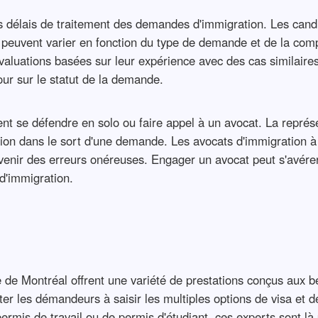
 délais de traitement des demandes d'immigration. Les candid
 peuvent varier en fonction du type de demande et de la compl
valuations basées sur leur expérience avec des cas similair
our sur le statut de la demande.
nt se défendre en solo ou faire appel à un avocat. La représe
iation dans le sort d'une demande. Les avocats d'immigration
enir des erreurs onéreuses. Engager un avocat peut s'avérer
d'immigration.
le de Montréal offrent une variété de prestations conçus aux b
ter les démandeurs à saisir les multiples options de visa et
rmis de travail ou de permis d'étudiant, ces experts sont là 