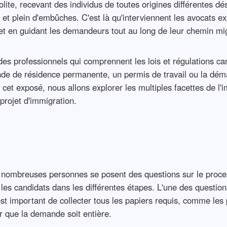
ite, recevant des individus de toutes origines différentes dé
t plein d'embûches. C'est là qu'interviennent les avocats exp
 et en guidant les demandeurs tout au long de leur chemin mig
es professionnels qui comprennent les lois et régulations can
de de résidence permanente, un permis de travail ou la démar
cet exposé, nous allons explorer les multiples facettes de l'i
projet d'immigration.
de nombreuses personnes se posent des questions sur le proce
 les candidats dans les différentes étapes. L'une des questio
t important de collecter tous les papiers requis, comme les p
r que la demande soit entière.