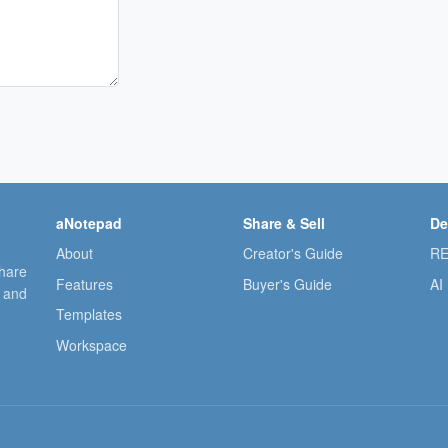
aNotepad
Share & Sell
De
About
Creator's Guide
RE
share
Features
Buyer's Guide
AI
, and
Templates
Workspace