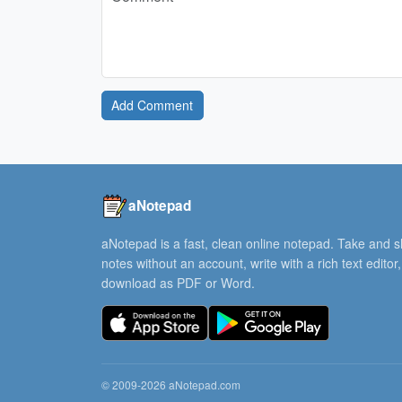
Add Comment
aNotepad
aNotepad is a fast, clean online notepad. Take and 
notes without an account, write with a rich text editor
download as PDF or Word.
© 2009-2026 aNotepad.com