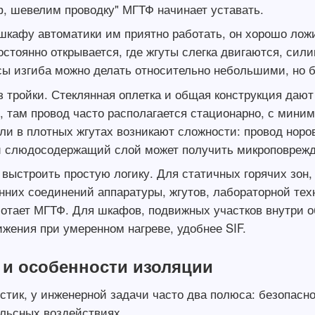
ф, шевелим проводку" МГТФ начинает уставать.
В шкафу автоматики им приятно работать, он хорошо лож
постоянно открывается, где жгуты слегка двигаются, си
ы изгиба можно делать относительно небольшими, но б
тройки. Стеклянная оплетка и общая конструкция дают
о, там провод часто располагается стационарно, с мин
ли в плотных жгутах возникают сложности: провод норо
й слюдосодержащий слой может получить микроповрежд
выстроить простую логику. Для статичных горячих зон, 
них соединений аппаратуры, жгутов, лабораторной техни
отает МГТФ. Для шкафов, подвижных участков внутри о
ижения при умеренном нагреве, удобнее SIF.
 и особенности изоляции
стик, у инженерной задачи часто два полюса: безопасно
льсных воздействиях.