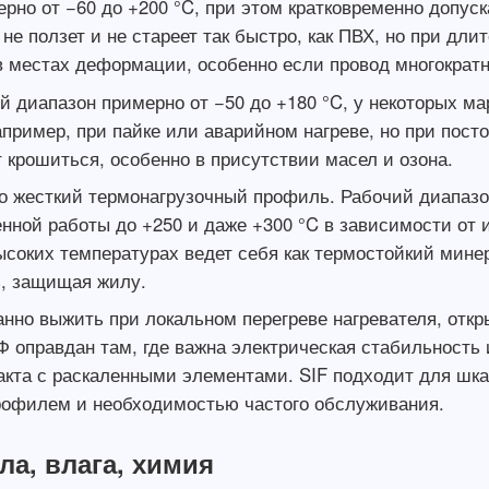
рно от −60 до +200 °C, при этом кратковременно допус
 не ползет и не стареет так быстро, как ПВХ, но при дл
 местах деформации, особенно если провод многократн
й диапазон примерно от −50 до +180 °C, у некоторых ма
пример, при пайке или аварийном нагреве, но при пост
т крошиться, особенно в присутствии масел и озона.
о жесткий термонагрузочный профиль. Рабочий диапазо
енной работы до +250 и даже +300 °C в зависимости о
высоких температурах ведет себя как термостойкий мине
ь, защищая жилу.
анно выжить при локальном перегреве нагревателя, откр
 оправдан там, где важна электрическая стабильность 
нтакта с раскаленными элементами. SIF подходит для шк
рофилем и необходимостью частого обслуживания.
ла, влага, химия