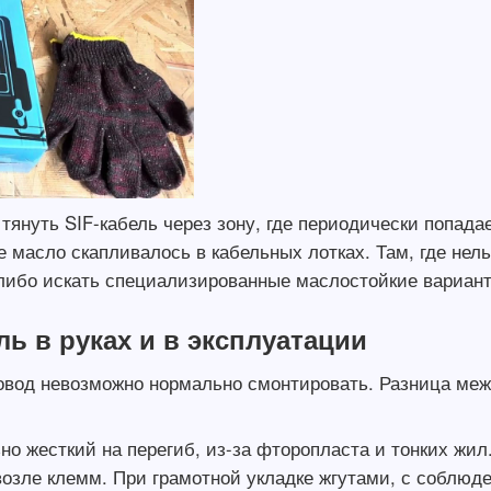
тянуть SIF-кабель через зону, где периодически попадае
е масло скапливалось в кабельных лотках. Там, где не
 либо искать специализированные маслостойкие вариан
ль в руках и в эксплуатации
овод невозможно нормально смонтировать. Разница меж
о жесткий на перегиб, из-за фторопласта и тонких жил
возле клемм. При грамотной укладке жгутами, с соблю