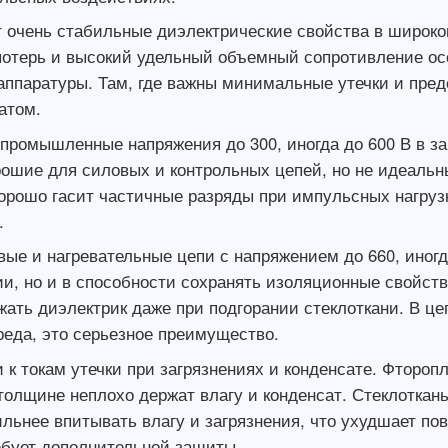
 очень стабильные диэлектрические свойства в широком
отерь и высокий удельный объемный сопротивление осо
аппаратуры. Там, где важны минимальные утечки и пре
атом.
 промышленные напряжения до 300, иногда до 600 В в за
ошие для силовых и контрольных цепей, но не идеальн
хорошо гасит частичные разряды при импульсных нагрузк
.
ые и нагревательные цепи с напряжением до 660, иногда
и, но и в способности сохранять изоляционные свойств
ть диэлектрик даже при подгорании стеклоткани. В цеп
реда, это серьезное преимущество.
к токам утечки при загрязнениях и конденсате. Фторопл
толщине неплохо держат влагу и конденсат. Стеклоткан
ьнее впитывать влагу и загрязнения, что ухудшает пов
ребует дополнительной защиты.