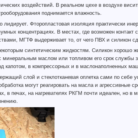
мических воздействий. В реальном цехе в воздухе вис
ктрооборудования поднимается влажность.
 лидирует. Фторопластовая изоляция практически инер
умных концентрациях. В местах, где возможен контакт с
твами, МГТФ выдерживает то, от чего ПВХ и силикон с
 некоторым синтетическим жидкостям. Силикон хорошо ж
 с минеральным маслом или топливом его срок службы 
под капотом, в компрессорных и в маслонаполненных ма
ржащий слой и стеклотканевая оплетка сами по себе у
обработка могут реагировать на масла и агрессивные ср
нах, в печах, на нагревателях РКГМ почти идеален, но в
лнению.