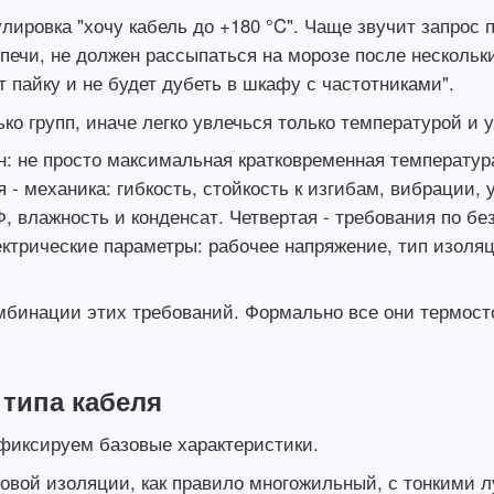
ировка "хочу кабель до +180 °C". Чаще звучит запрос п
 печи, не должен рассыпаться на морозе после нескольк
 пайку и не будет дубеть в шкафу с частотниками".
ко групп, иначе легко увлечься только температурой и 
н: не просто максимальная кратковременная температура
 - механика: гибкость, стойкость к изгибам, вибрации, 
 влажность и конденсат. Четвертая - требования по бе
лектрические параметры: рабочее напряжение, тип изоля
бинации этих требований. Формально все они термосто
типа кабеля
афиксируем базовые характеристики.
овой изоляции, как правило многожильный, с тонкими