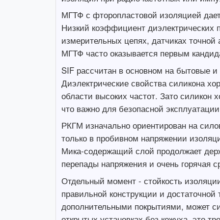
МГТФ с фторопластовой изоляцией дает
Низкий коэффициент диэлектрических п
измерительных цепях, датчиках точной 
МГТФ часто оказывается первым кандид
SIF рассчитан в основном на бытовые и
Диэлектрические свойства силикона хор
области высоких частот. Зато силикон 
что важно для безопасной эксплуатации
РКГМ изначально ориентирован на силов
только в пробивном напряжении изоляци
Мика-содержащий слой продолжает держа
перепады напряжения и очень горячая с
Отдельный момент - стойкость изоляции 
правильной конструкции и достаточной 
дополнительными покрытиями, может сил
открытых установках без кожуха, это т