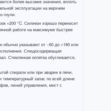
каются более высокие значения, вплоть
ительной эксплуатации на верхнем
о гнули.
рок +200 °C. Силикон хорошо переносит
оянной работе на максимуме быстрее
н обычно указывают от −60 до +180 или
т исполнения. Слюдосодержащая
рал. Стеклянная оплетка обугливается,
ытой спирали или при аварии в печи,
и температурный запас по всей длине
афов, линий управления, мест с