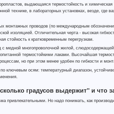
ропластов, выдающаяся термостойкость и химическая и
онной технике, в лабораторных установках, везде, где 
вых монтажных проводов (по международным обозначени
ской изоляцией. Отличительная черта - высокая гибкост
ая стойкость к кратковременным перегрузкам.
д с медной многопроволочной жилой, слюдосодержащей 
ропитанной термостойкими лаками. Высочайшая термост
оцессам, но при этом менее удобен по гибкости и монт
по ключевым осям: температурный диапазон, устойчиво
менения.
колько градусов выдержит" и что за
ьма привлекательными. Но надо понимать, как производи