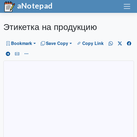
aNotepad
Этикетка на продукцию
Bookmark
Save Copy
Copy Link