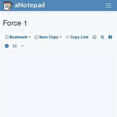
aNotepad
Force 1
Bookmark
Save Copy
Copy Link