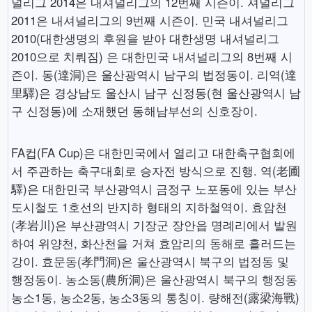
널리그 2014은 내셔널리그의 12번째 시즌이. 셔널리그
2011은 내셔널리그의 9번째 시즌이. 민국 내셔널리그
2010(대한생명의 후원을 받아 대한생명 내셔널리그
2010으로 치뤄짐) 은 대한민국 내셔널리그의 8번째 시
즌이. 동(達洞)은 울산광역시 남구의 법정동이. 리역(達
里驛)은 경상남도 울산시 남구 신정동(현 울산광역시 남
구 신정동)에 소재했던 동해남부선의 신호장이.
FA컵(FA Cup)은 대한민국에서 열리고 대한축구협회에
서 주관하는 축구대회로 승자전 방식으로 진행. 역(老圃
驛)은 대한민국 부산광역시 금정구 노포동에 있는 부산
도시철도 1호선의 반지하 형태의 지하철역이. 효암천
(孝岩川)은 부산광역시 기장군 장안읍 명례리에서 발원
하여 위양천, 화산천을 거쳐 효암리의 동해로 흘러드는
강이. 효문동(孝門洞)은 울산광역시 북구의 법정동 및
행정동이. 농소동(農所洞)은 울산광역시 북구의 행정동
농소1동, 농소2동, 농소3동의 통칭이. 량해전(露梁海戰)