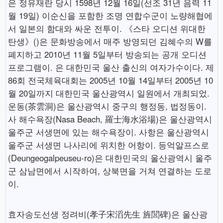
은 정유재란 당시 1598년 12월 16일(선조 31년 음력 11
월 19일) 이순신을 포함한 조명 연합수군이 노량해협에
서 일본의 함대와 싸운 전투이. 《스타 오디션 위대한
탄생》()은 문화방송에서 매주 방영되던 김혜수의 W를
폐지하고 2010년 11월 5일부터 방송되는 공개 오디션
프로그램이. 은 대한민국 울산 출신의 여자가수이다. 제
86회 전국체육대회는 2005년 10월 14일부터 2005년 10
월 20일까지 대한민국 울산광역시 일원에서 개최되었.
운동(茶雲洞)은 울산광역시 중구의 행정동, 법정동이.
사 해수욕장(Nasa Beach, 羅士海水浴場)은 울산광역시
울주군 서생면에 있는 해수욕장이. 사항은 울산광역시
울주군 서생면 나사리에 위치한 어항이. 등억알프스로
(Deungeogalpeuseu-ro)은 대한민국의 울산광역시 울주
군 삼남면에서 시작하여, 상북면을 거쳐 연결하는 도로
이.
효자송도선생 정려비(孝子宋滔先生 旌閭碑)은 울산광