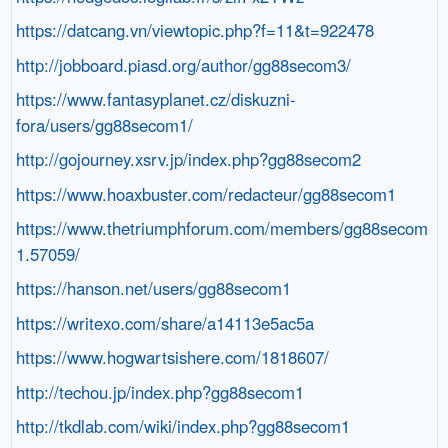
https://datcang.vn/viewtopic.php?f=11&t=922478
http://jobboard.piasd.org/author/gg88secom3/
https://www.fantasyplanet.cz/diskuzni-
fora/users/gg88secom1/
http://gojourney.xsrv.jp/index.php?gg88secom2
https://www.hoaxbuster.com/redacteur/gg88secom1
https://www.thetriumphforum.com/members/gg88secom
1.57059/
https://hanson.net/users/gg88secom1
https://writexo.com/share/a14113e5ac5a
https://www.hogwartsishere.com/1818607/
http://techou.jp/index.php?gg88secom1
http://tkdlab.com/wiki/index.php?gg88secom1