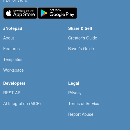
aNotepad
Share & Sell
About
Creator's Guide
Features
Buyer's Guide
Templates
Workspace
Developers
Legal
REST API
Privacy
AI Integration (MCP)
Terms of Service
Report Abuse