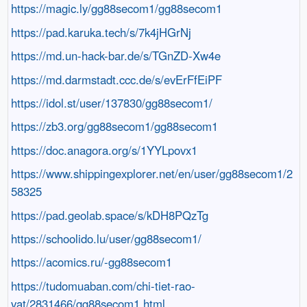
https://magic.ly/gg88secom1/gg88secom1
https://pad.karuka.tech/s/7k4jHGrNj
https://md.un-hack-bar.de/s/TGnZD-Xw4e
https://md.darmstadt.ccc.de/s/evErFfEiPF
https://idol.st/user/137830/gg88secom1/
https://zb3.org/gg88secom1/gg88secom1
https://doc.anagora.org/s/1YYLpovx1
https://www.shippingexplorer.net/en/user/gg88secom1/2
58325
https://pad.geolab.space/s/kDH8PQzTg
https://schoolido.lu/user/gg88secom1/
https://acomics.ru/-gg88secom1
https://tudomuaban.com/chi-tiet-rao-
vat/2831466/gg88secom1.html