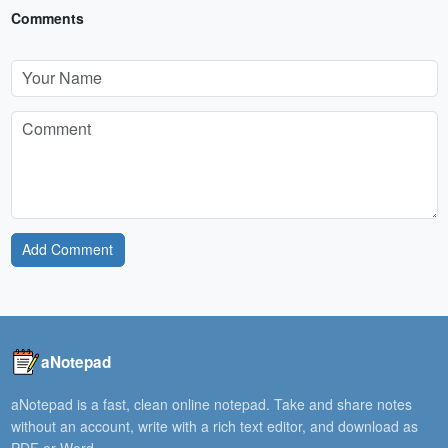
Comments
Add Comment
aNotepad
aNotepad is a fast, clean online notepad. Take and share notes
without an account, write with a rich text editor, and download as
PDF or Word.