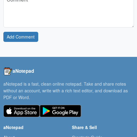
Add Comment
aNotepad
aNotepad is a fast, clean online notepad. Take and share notes
without an account, write with a rich text editor, and download as
PDF or Word.
aNotepad
Share & Sell