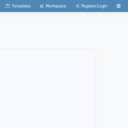
Templates
Workspace
Register/Login