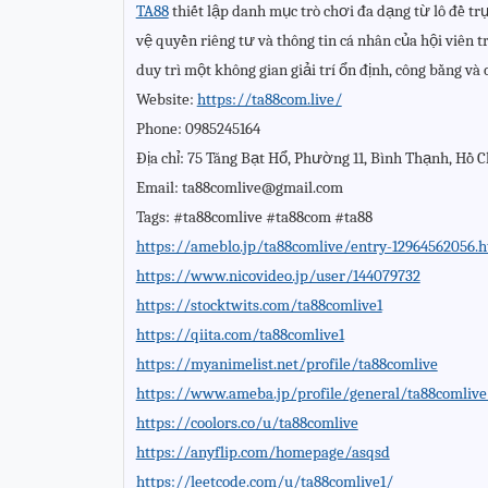
TA88
thiết lập danh mục trò chơi đa dạng từ lô đề t
vệ quyền riêng tư và thông tin cá nhân của hội viên 
duy trì một không gian giải trí ổn định, công bằng và
Website:
https://ta88com.live/
Phone: 0985245164
Địa chỉ: 75 Tăng Bạt Hổ, Phường 11, Bình Thạnh, Hồ 
Email: ta88comlive@gmail.com
Tags: #ta88comlive #ta88com #ta88
https://ameblo.jp/ta88comlive/entry-12964562056.h
https://www.nicovideo.jp/user/144079732
https://stocktwits.com/ta88comlive1
https://qiita.com/ta88comlive1
https://myanimelist.net/profile/ta88comlive
https://www.ameba.jp/profile/general/ta88comlive
https://coolors.co/u/ta88comlive
https://anyflip.com/homepage/asqsd
https://leetcode.com/u/ta88comlive1/