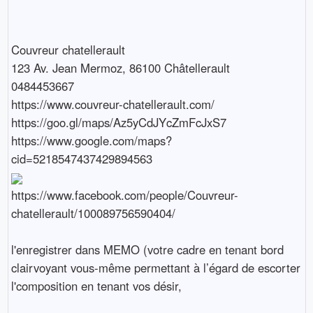
Couvreur chatellerault
123 Av. Jean Mermoz, 86100 Châtellerault
0484453667
https://www.couvreur-chatellerault.com/
https://goo.gl/maps/Az5yCdJYcZmFcJxS7
https://www.google.com/maps?
cid=5218547437429894563
https://www.facebook.com/people/Couvreur-
chatellerault/100089756590404/
l'enregistrer dans MEMO (votre cadre en tenant bord
clairvoyant vous-même permettant à l’égard de escorter
l'composition en tenant vos désir,