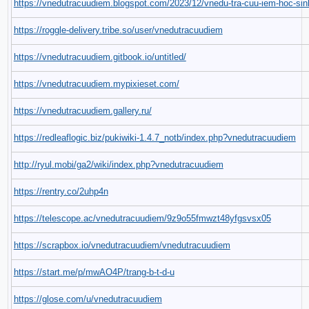
https://vnedutracuudiem.blogspot.com/2023/12/vnedu-tra-cuu-iem-hoc-sin
https://roggle-delivery.tribe.so/user/vnedutracuudiem
https://vnedutracuudiem.gitbook.io/untitled/
https://vnedutracuudiem.mypixieset.com/
https://vnedutracuudiem.gallery.ru/
https://redleaflogic.biz/pukiwiki-1.4.7_notb/index.php?vnedutracuudiem
http://ryul.mobi/ga2/wiki/index.php?vnedutracuudiem
https://rentry.co/2uhp4n
https://telescope.ac/vnedutracuudiem/9z9o55fmwzt48yfgsvsx05
https://scrapbox.io/vnedutracuudiem/vnedutracuudiem
https://start.me/p/mwAO4P/trang-b-t-d-u
https://glose.com/u/vnedutracuudiem