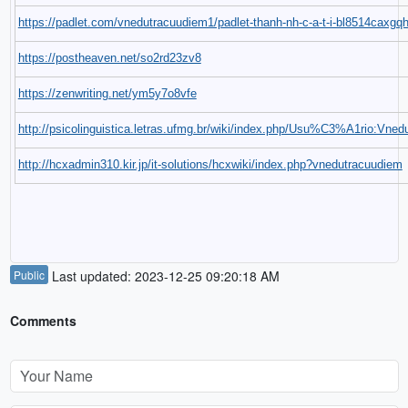
https://padlet.com/vnedutracuudiem1/padlet-thanh-nh-c-a-t-i-bl8514caxgq
https://postheaven.net/so2rd23zv8
https://zenwriting.net/ym5y7o8vfe
http://psicolinguistica.letras.ufmg.br/wiki/index.php/Usu%C3%A1rio:Vne
http://hcxadmin310.kir.jp/it-solutions/hcxwiki/index.php?vnedutracuudiem
Public
Last updated: 2023-12-25 09:20:18 AM
Comments