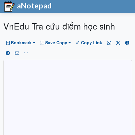
aNotepad
VnEdu Tra cứu điểm học sinh
Bookmark
Save Copy
Copy Link