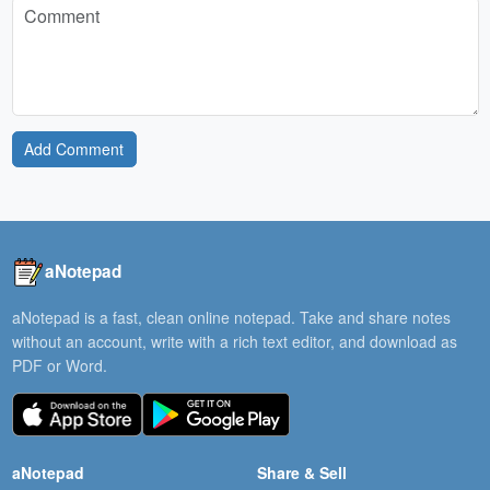
Add Comment
aNotepad
aNotepad is a fast, clean online notepad. Take and share notes
without an account, write with a rich text editor, and download as
PDF or Word.
aNotepad
Share & Sell