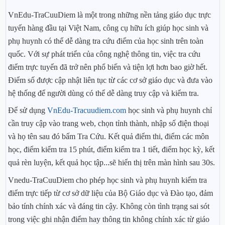
VnEdu-TraCuuDiem là một trong những nền tảng giáo dục trực
tuyến hàng đầu tại Việt Nam, công cụ hữu ích giúp học sinh và
phụ huynh có thể dễ dàng tra cứu điểm của học sinh trên toàn
quốc. Với sự phát triển của công nghệ thông tin, việc tra cứu
điểm trực tuyến đã trở nên phổ biến và tiện lợi hơn bao giờ hết.
Điểm số được cập nhật liên tục từ các cơ sở giáo dục và đưa vào
hệ thống để người dùng có thể dễ dàng truy cập và kiểm tra.
Để sử dụng
VnEdu-Tracuudiem.com
học sinh và phụ huynh chỉ
cần truy cập vào trang web, chọn tỉnh thành, nhập số điện thoại
và họ tên sau đó bấm Tra Cứu. Kết quả điểm thi, điểm các môn
học, điểm kiểm tra 15 phút, điểm kiểm tra 1 tiết, điểm học kỳ, kết
quả rèn luyện, kết quả học tập...sẽ hiển thị trên màn hình sau 30s.
Vnedu-TraCuuDiem cho phép học sinh và phụ huynh kiểm tra
điểm trực tiếp từ cơ sở dữ liệu của Bộ Giáo dục và Đào tạo, đảm
bảo tính chính xác và đáng tin cậy. Không còn tình trạng sai sót
trong việc ghi nhận điểm hay thông tin không chính xác từ giáo