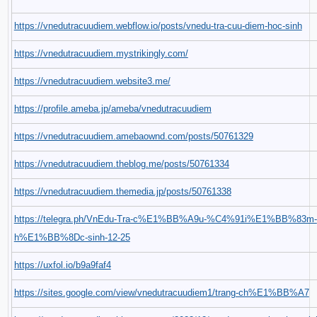
https://vnedutracuudiem.webflow.io/posts/vnedu-tra-cuu-diem-hoc-sinh
https://vnedutracuudiem.mystrikingly.com/
https://vnedutracuudiem.website3.me/
https://profile.ameba.jp/ameba/vnedutracuudiem
https://vnedutracuudiem.amebaownd.com/posts/50761329
https://vnedutracuudiem.theblog.me/posts/50761334
https://vnedutracuudiem.themedia.jp/posts/50761338
https://telegra.ph/VnEdu-Tra-c%E1%BB%A9u-%C4%91i%E1%BB%83m-
h%E1%BB%8Dc-sinh-12-25
https://uxfol.io/b9a9faf4
https://sites.google.com/view/vnedutracuudiem1/trang-ch%E1%BB%A7