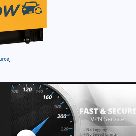
urce
]