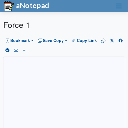
aNotepad
Force 1
Bookmark
Save Copy
Copy Link