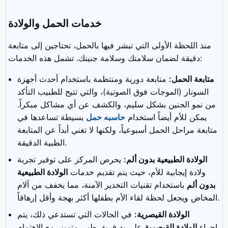
خدمات الحمل والولادة
منذ اللحظة الأولى التي تبشر فيها بالحمل، تحتاجين إلى متابعة
دقيقة لضمان سلامتك وسلامة جنينك. تشمل هذه الخدمات:
متابعة الحمل:
متابعة دورية ومنتظمة باستخدام أحدث أجهزة
السونار (الموجات فوق الصوتية)، والتي تتيح للطبيب التأكد
من نمو الجنين بشكل سليم، والكشف عن أي مشاكل مبكراً.
يمكن للأم أيضاً استخدام
حاسبه حمل
بسيطة تساعدها في
متابعة مراحل الحمل أسبوعياً، ولكنها لا تغني أبداً عن المتابعة
الطبية الدقيقة.
الولادة الطبيعية بدون ألم:
يحرص المركز على توفير تجربة
ولادة إيجابية للأم، حيث يتم تقديم خدمات
الولادة الطبيعية
بدون ألم
باستخدام تقنيات التخدير الآمنة، مما يخفف من آلام
المخاض ويجعل لحظة لقاء الأم بطفلها أكثر بهجة وأقل إرهاقاً.
الولادة القيصرية:
في الحالات التي تستدعي ذلك، يتم
إجراء
الولادة القيصرية
على يد فريق طبي متميز، مع الاهتمام