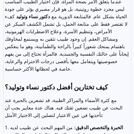
عندما يتعلق الأمر بصحة المرأة، فإن اختيار الطبيب المناسب
ليس مجرد خطوة روتينية، بل هو قرار مصيري يؤثر على جودة
الحياة بشكل عام. فالمتابعة الدورية مع
دكتور نساء وتوليد
كفء
لا تقتصر فقط على متابعة الحمل، بل تشمل الكشف المبكر عن
الأمراض، وتنظيم الأسرة، وعلاج الاضطرابات الهرمونية،
ومشاكل العقم. إن وجود طبيب تثقين به ويستمع لمخاوفك
باهتمام يمنحك شعوراً كبيراً بالراحة والطمأنينة، وهو ما ينعكس
إيجاباً على حالتك النفسية والجسدية. فالمرأة تحتاج إلى من يفهم
خصوصيتها ويتعامل معها بأقصى درجات الاحترام والرعاية،
خاصة في لحظاتها الأكثر حساسية.
كيف تختارين أفضل دكتور نساء وتوليد؟
مع كثرة الأسماء والمراكز الطبية، قد تشعرين بالحيرة عند
البحث عن طبيب تضعين ثقتك فيه. هناك عدة معايير يجب أن
تأخذيها في عين الاعتبار لتصلين إلى الاختيار الأمثل:
الخبرة والتخصص الدقيق:
من المهم البحث عن طبيب لديه