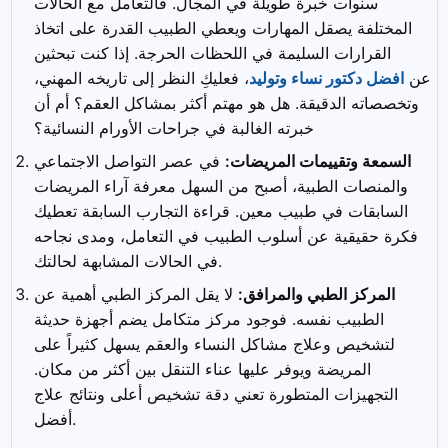
سنوات خبرة طويلة في المجال. فالتعامل مع الحالات
المختلفة يصقل المهارات ويعطي الطبيب القدرة على اتخاذ
القرارات السليمة في اللحظات الحرجة. إذا كنت تبحثين
عن
افضل دكتور نساء وتوليد
، فعليكِ النظر إلى تاريخه المهني،
وتخصصاته الدقيقة. هل هو مهتم أكثر بمشاكل العقم؟ أم أن
خبرته الغالبة في جراحات الأورام النسائية؟
السمعة وتقييمات المريضات:
في عصر التواصل الاجتماعي
والمنصات الطبية، أصبح من السهل معرفة آراء المريضات
السابقات في طبيب معين. قراءة التجارب السابقة تعطيك
فكرة حقيقية عن أسلوب الطبيب في التعامل، ومدى نجاحه
في الحالات المشابهة لحالتك.
المركز الطبي والمرافق:
لا يقل المركز الطبي أهمية عن
الطبيب نفسه. فوجود مركز متكامل يضم أجهزة حديثة
لتشخيص وعلاج مشاكل النساء والعقم يسهل كثيراً على
المريضة ويوفر عليها عناء التنقل بين أكثر من مكان.
التجهيزات المتطورة تعني دقة تشخيص أعلى ونتائج علاج
أفضل.