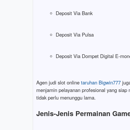
Deposit Via Bank
Deposit Via Pulsa
Deposit Via Dompet Digital E-mon
Agen judi slot online
taruhan Bigwin777
juga
menjamin pelayanan profesional yang siap 
tidak perlu menunggu lama.
Jenis-Jenis Permainan Game