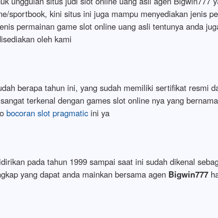
k unggulan situs judi slot online uang asli agen Bigwin777 
e/sportbook, kini situs ini juga mampu menyediakan jenis pe
nis permainan game slot online uang asli tentunya anda jug
isediakan oleh kami
dah berapa tahun ini, yang sudah memiliki sertifikat resm
 sangat terkenal dengan games slot online nya yang bernama
ro
bocoran slot pragmatic
ini ya
dirikan pada tahun 1999 sampai saat ini sudah dikenal sebag
lengkap yang dapat anda mainkan bersama agen
Bigwin777
h