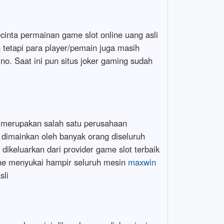
ecinta permainan game slot online uang asli
an tetapi para player/pemain juga masih
o. Saat ini pun situs joker gaming sudah
ia merupakan salah satu perusahaan
 dimainkan oleh banyak orang diseluruh
ikeluarkan dari provider game slot terbaik
line menyukai hampir seluruh mesin
maxwin
sli