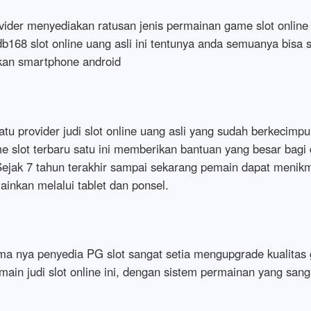
ider menyediakan ratusan jenis permainan game slot online 
b168 slot online uang asli ini tentunya anda semuanya bisa
kan smartphone android
 provider judi slot online uang asli yang sudah berkecimpun
e slot terbaru satu ini memberikan bantuan yang besar bagi 
Sejak 7 tahun terakhir sampai sekarang pemain dapat menikma
ainkan melalui tablet dan ponsel.
ma nya penyedia PG slot sangat setia mengupgrade kualitas 
main judi slot online ini, dengan sistem permainan yang san