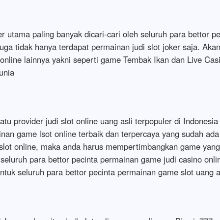
r utama paling banyak dicari-cari oleh seluruh para bettor p
 juga tidak hanya terdapat permainan judi slot joker saja. Ak
line lainnya yakni seperti game Tembak Ikan dan Live Casin
unia
tu provider judi slot online uang asli terpopuler di Indones
nan game lsot online terbaik dan terpercaya yang sudah ada
 slot online, maka anda harus mempertimbangkan game yang d
seluruh para bettor pecinta permainan game judi casino on
tuk seluruh para bettor pecinta permainan game slot uang a