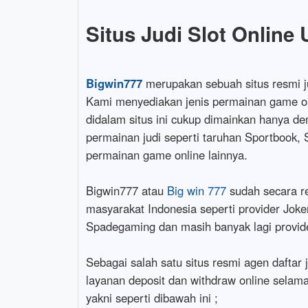
Situs Judi Slot Online 
Bigwin777
merupakan sebuah situs resmi ju
Kami menyediakan jenis permainan game onl
didalam situs ini cukup dimainkan hanya 
permainan judi seperti taruhan Sportbook, 
permainan game online lainnya.
Bigwin777 atau
Big win 777
sudah secara re
masyarakat Indonesia seperti provider Joke
Spadegaming dan masih banyak lagi provider
Sebagai salah satu situs resmi agen daftar 
layanan deposit dan withdraw online selam
yakni seperti dibawah ini ;