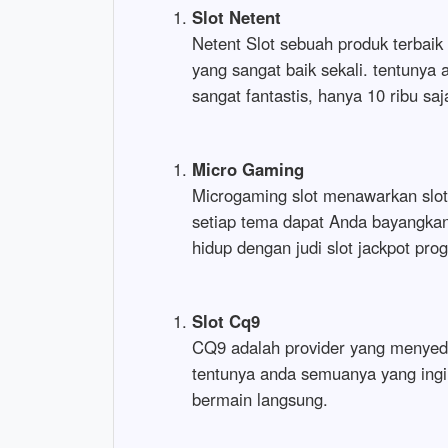
Slot Netent
Netent Slot sebuah produk terbaik
yang sangat baik sekali. tentuny
sangat fantastis, hanya 10 ribu saj
Micro Gaming
Microgaming slot menawarkan slot 
setiap tema dapat Anda bayangka
hidup dengan judi slot jackpot pro
Slot Cq9
CQ9 adalah provider yang menyed
tentunya anda semuanya yang ingi
bermain langsung.