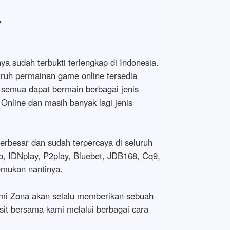
7
a sudah terbukti terlengkap di Indonesia.
uruh permainan game online tersedia
 semua dapat bermain berbagai jenis
Online dan masih banyak lagi jenis
terbesar dan sudah terpercaya di seluruh
o, IDNplay, P2play, Bluebet, JDB168, Cq9,
emukan nantinya.
 kami Zona akan selalu memberikan sebuah
sit bersama kami melalui berbagai cara