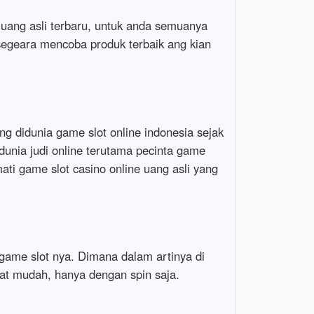
uang asli terbaru, untuk anda semuanya
 segeara mencoba produk terbaik ang kian
g didunia game slot online indonesia sejak
dunia judi online terutama pecinta game
ti game slot casino online uang asli yang
game slot nya. Dimana dalam artinya di
gat mudah, hanya dengan spin saja.