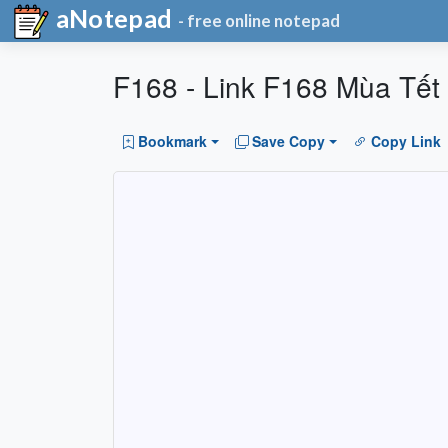
aNotepad
- free online notepad
F168 - Link F168 Mùa Tế
Bookmark
Save Copy
Copy Link