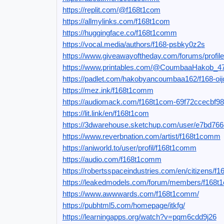
https://replit.com/@f168t1com
https://allmylinks.com/f168t1com
https://huggingface.co/f168t1comm
https://vocal.media/authors/f168-psbky0z2s
https://www.giveawayoftheday.com/forums/profil
https://www.printables.com/@CoumbaaHakob_4
https://padlet.com/hakobyancoumbaa162/f168-oij
https://mez.ink/f168t1comm
https://audiomack.com/f168t1com-69f72ccecbf98
https://lit.link/en/f168t1com
https://3dwarehouse.sketchup.com/user/e7bd76
https://www.reverbnation.com/artist/f168t1comm
https://aniworld.to/user/profil/f168t1comm
https://audio.com/f168t1comm
https://robertsspaceindustries.com/en/citizens/
https://leakedmodels.com/forum/members/f168t
https://www.awwwards.com/f168t1comm/
https://pubhtml5.com/homepage/itkfg/
https://learningapps.org/watch?v=pqm6cdd9j26