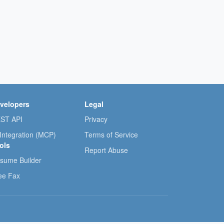
velopers
Legal
ST API
Privacy
 Integration (MCP)
Terms of Service
ols
Report Abuse
sume Builder
ee Fax