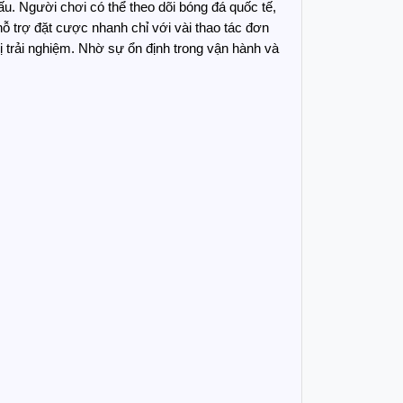
u. Người chơi có thể theo dõi bóng đá quốc tế, 
hỗ trợ đặt cược nhanh chỉ với vài thao tác đơn 
rị trải nghiệm. Nhờ sự ổn định trong vận hành và 