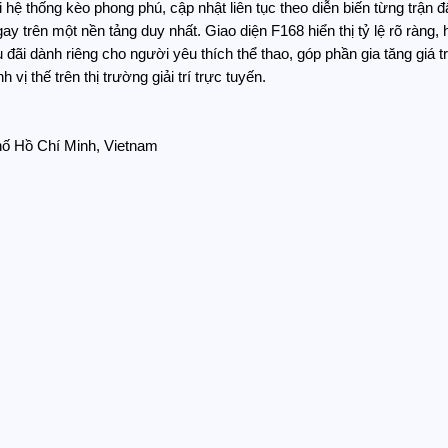
ệ thống kèo phong phú, cập nhật liên tục theo diễn biến từng trận đấ
y trên một nền tảng duy nhất. Giao diện F168 hiển thị tỷ lệ rõ ràng, 
 đãi dành riêng cho người yêu thích thể thao, góp phần gia tăng giá t
ị thế trên thị trường giải trí trực tuyến.
hố Hồ Chí Minh, Vietnam