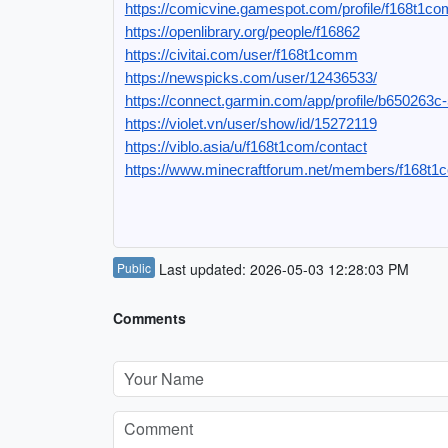
https://comicvine.gamespot.com/profile/f168t1c
https://openlibrary.org/people/f16862
https://civitai.com/user/f168t1comm
https://newspicks.com/user/12436533/
https://connect.garmin.com/app/profile/b650263
https://violet.vn/user/show/id/15272119
https://viblo.asia/u/f168t1com/contact
https://www.minecraftforum.net/members/f168t1
Public
Last updated: 2026-05-03 12:28:03 PM
Comments