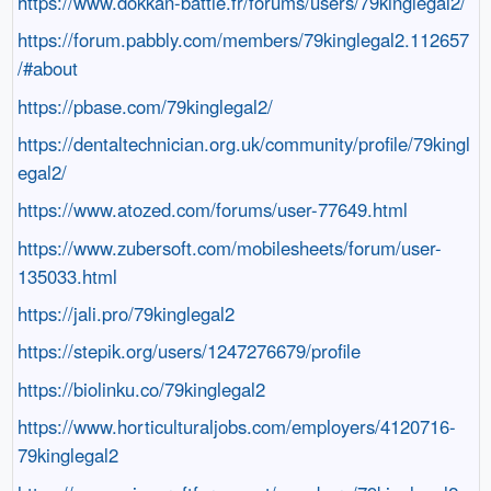
https://www.dokkan-battle.fr/forums/users/79kinglegal2/
https://forum.pabbly.com/members/79kinglegal2.112657
/#about
https://pbase.com/79kinglegal2/
https://dentaltechnician.org.uk/community/profile/79kingl
egal2/
https://www.atozed.com/forums/user-77649.html
https://www.zubersoft.com/mobilesheets/forum/user-
135033.html
https://jali.pro/79kinglegal2
https://stepik.org/users/1247276679/profile
https://biolinku.co/79kinglegal2
https://www.horticulturaljobs.com/employers/4120716-
79kinglegal2