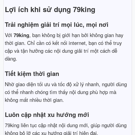
Lợi ích khi sử dụng 79king
Trải nghiệm giải trí mọi lúc, mọi nơi
Với
79king
, bạn không bị giới hạn bởi không gian hay
thời gian. Chỉ cần có kết nối internet, bạn có thể truy
cập và tận hưởng các nội dung giải trí một cách dễ
dàng.
Tiết kiệm thời gian
Nhờ giao diện tối ưu và tốc độ xử lý nhanh, người dùng
có thể nhanh chóng tìm thấy nội dung phù hợp mà
không mất nhiều thời gian.
Luôn cập nhật xu hướng mới
79king liên tục cập nhật nội dung mới, giúp người dùng
không bỏ lỡ các xu hướng giải trí hiện đại.