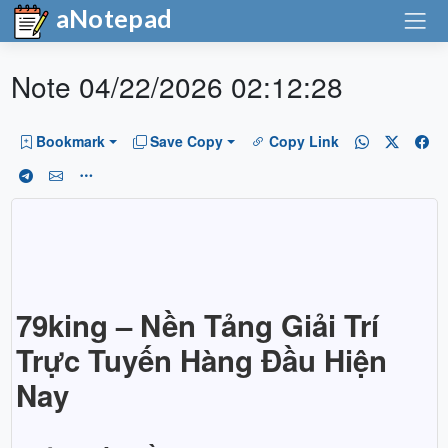
aNotepad
Note 04/22/2026 02:12:28
Bookmark
Save Copy
Copy Link
79king – Nền Tảng Giải Trí
Trực Tuyến Hàng Đầu Hiện
Nay