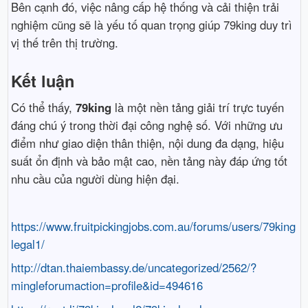
Bên cạnh đó, việc nâng cấp hệ thống và cải thiện trải
nghiệm cũng sẽ là yếu tố quan trọng giúp 79king duy trì
vị thế trên thị trường.
Kết luận
Có thể thấy,
79king
là một nền tảng giải trí trực tuyến
đáng chú ý trong thời đại công nghệ số. Với những ưu
điểm như giao diện thân thiện, nội dung đa dạng, hiệu
suất ổn định và bảo mật cao, nền tảng này đáp ứng tốt
nhu cầu của người dùng hiện đại.
https://www.fruitpickingjobs.com.au/forums/users/79king
legal1/
http://dtan.thaiembassy.de/uncategorized/2562/?
mingleforumaction=profile&id=494616