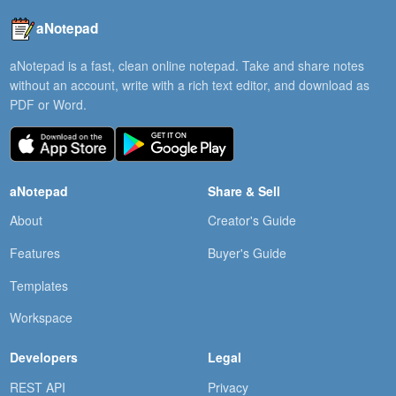
aNotepad
aNotepad is a fast, clean online notepad. Take and share notes
without an account, write with a rich text editor, and download as
PDF or Word.
aNotepad
Share & Sell
About
Creator's Guide
Features
Buyer's Guide
Templates
Workspace
Developers
Legal
REST API
Privacy