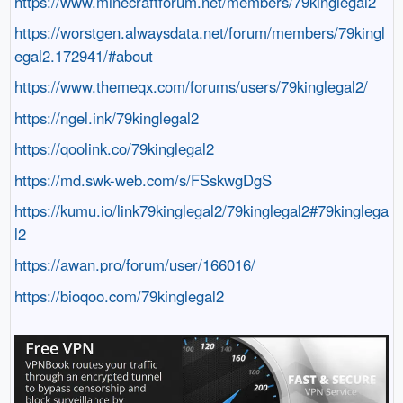
https://www.minecraftforum.net/members/79kinglegal2
https://worstgen.alwaysdata.net/forum/members/79kingl
egal2.172941/#about
https://www.themeqx.com/forums/users/79kinglegal2/
https://ngel.ink/79kinglegal2
https://qoolink.co/79kinglegal2
https://md.swk-web.com/s/FSskwgDgS
https://kumu.io/link79kinglegal2/79kinglegal2#79kinglega
l2
https://awan.pro/forum/user/166016/
https://bioqoo.com/79kinglegal2