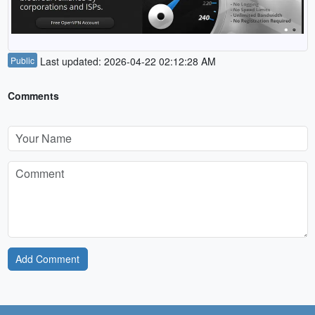
Public
Last updated: 2026-04-22 02:12:28 AM
Comments
Add Comment