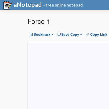
aNotepad
- free online notepad
Force 1
Bookmark
Save Copy
Copy Link