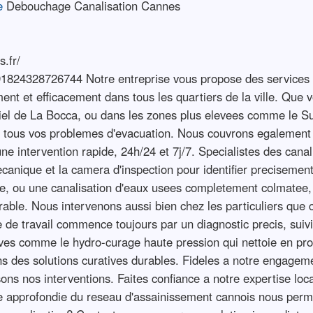
e
Debouchage Canalisation Cannes
.fr/
824328726744 Notre entreprise vous propose des services 
nt et efficacement dans tous les quartiers de la ville. Que vo
tiel de La Bocca, ou dans les zones plus elevees comme le Su
re tous vos problemes d'evacuation. Nous couvrons egalement
une intervention rapide, 24h/24 et 7j/7. Specialistes des cana
ecanique et la camera d'inspection pour identifier precisement
hee, ou une canalisation d'eaux usees completement colmatee
rable. Nous intervenons aussi bien chez les particuliers que 
 de travail commence toujours par un diagnostic precis, suivi
ives comme le hydro-curage haute pression qui nettoie en p
 des solutions curatives durables. Fideles a notre engagemen
ons nos interventions. Faites confiance a notre expertise lo
 approfondie du reseau d'assainissement cannois nous permet 