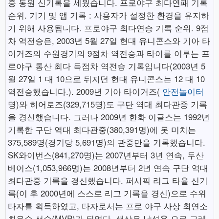
중 동원 신기록을 세웠습니다. 프로야구 최다연패 기록
순위. 기기 및 앱 기록 : 사용자가 설정한 환경을 유지하
기 위해 사용됩니다. 프로야구 최다연승 기록 순위. 9점
차 역전승은, 2003년 5월 27일 현대 유니콘스와 기아 타
이거즈의 수원경기의 9점차 역전승과 타이를 이루는 프
로야구 통산 최다 득점차 역전승 기록입니다(2003년 5
월 27일 1 대 10으로 뒤지던 현대 유니콘스는 12 대 10
역전승했습니다.). 2009년 기아 타이거즈(
안전놀이터
명)와 히어로즈(329,715명)도 구단 역대 최다관중 기록
을 경신했습니다. 그러나 2009년 한화 이글스는 1992년
기록한 구단 역대 최다관중(380,391명)에 못 미치는
375,589명(경기당 5,691명)의 관중만을 기록했습니다.
SK와이번스(841,270명)는 2007년부터 3년 연속, 두산
베어스(1,053,966명)는 2008년부터 2년 연속 구단 역대
최다관중 기록을 경신했습니다. 퍼시픽 리그 타율 신기
록(이 후 2000년에 스스로 리그 기록을 경신)으로 수위
타자를 획득하였고, 타자로서는 프로 야구 사상 최연소
최우수 선수(MVP)가 되었다. 색상은 남성용 으로 그레